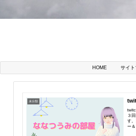
HOME
サイト
tw
未分類
tw
３回
す。
ー＆