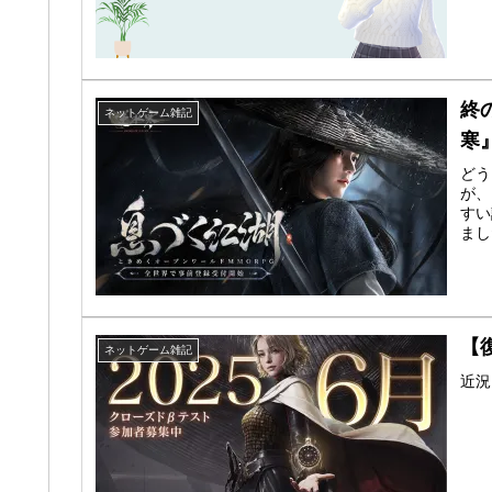
終
ネットゲーム雑記
寒
どう
が、
すい
まし
【
ネットゲーム雑記
近況