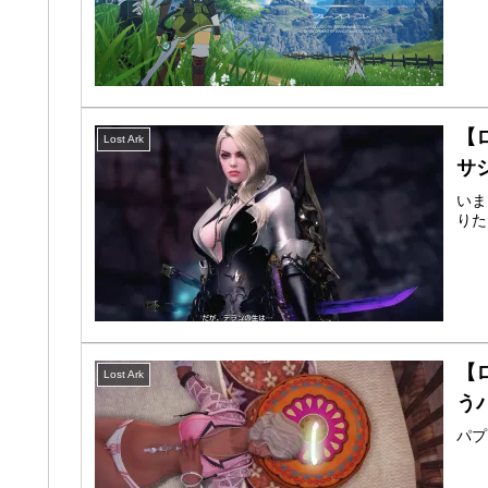
【
Lost Ark
サ
いま
りた
【
Lost Ark
う
パプ