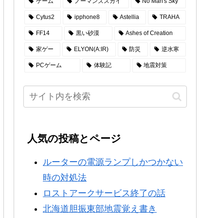
ゲーム
ノーマンズスカイ
No Man's Sky
Cytus2
ipphone8
Astellia
TRAHA
FF14
黒い砂漠
Ashes of Creation
家ゲー
ELYON(A:IR)
防災
逆水寒
PCゲーム
体験記
地震対策
人気の投稿とページ
ルーターの電源ランプしかつかない
時の対処法
ロストアークサービス終了の話
北海道胆振東部地震覚え書き