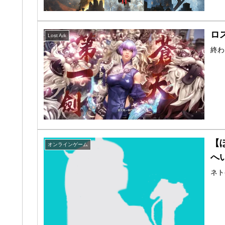
ロ
Lost Ark
終わ
【
オンラインゲーム
へ
ネト