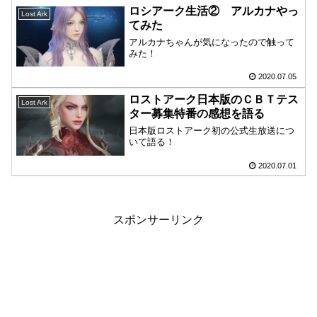
ロシアーク生活② アルカナやっ
Lost Ark
てみた
アルカナちゃんが気になったので触って
みた！
2020.07.05
ロストアーク日本版のＣＢＴテス
Lost Ark
ター募集特番の感想を語る
日本版ロストアーク初の公式生放送につ
いて語る！
2020.07.01
スポンサーリンク