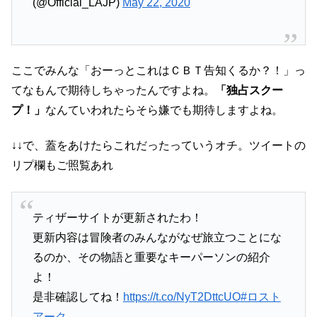
(@Official_LAJP)
May 22, 2020
ここでみんな「おーっとこれはＣＢＴ告知くるか？！」っ
てなもんで期待しちゃったんですよね。
「独占スクー
プ！」
なんていわれたらそら嫌でも期待しますよね。
↓↓で、蓋をあけたらこれだったっていうオチ。ツイートの
リプ欄もご照覧あれ
ティザーサイトが更新されたわ！
更新内容は冒険者のみんながなぜ旅立つことにな
るのか、その物語と重要なキーパーソンの紹介
よ！
是非確認してね！
https://t.co/NyT2DttcUO
#ロスト
アーク