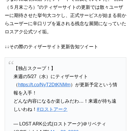
（５月末ごろ）”のティザーサイトの更新では散々ユーザ
ーに期待させた挙句大コケし、正式サービスが始まる前か
らユーザーに辛口リプを返される残念な展開になっていた
ロスアク公式ツイ垢。
↓↓その際のティザーサイト更新告知ツイート
【独占スクープ！】
来週の5/27（水）にティザーサイト
（
https://t.co/NyT2DtKNMm
）が更新予定という情
報を入手！
どんな内容になるか楽しみだわ…！来週が待ち遠
しいわね！
#ロストアーク
— LOST ARK公式(ロストアーク)＠リベティ