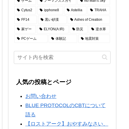
ゲーム
ノーマンズスカイ
No Man's Sky
Cytus2
ipphone8
Astellia
TRAHA
FF14
黒い砂漠
Ashes of Creation
家ゲー
ELYON(A:IR)
防災
逆水寒
PCゲーム
体験記
地震対策
人気の投稿とページ
お問い合わせ
BLUE PROTOCOLのCBTについて
語る
【ロストアーク】おやすみなさい、