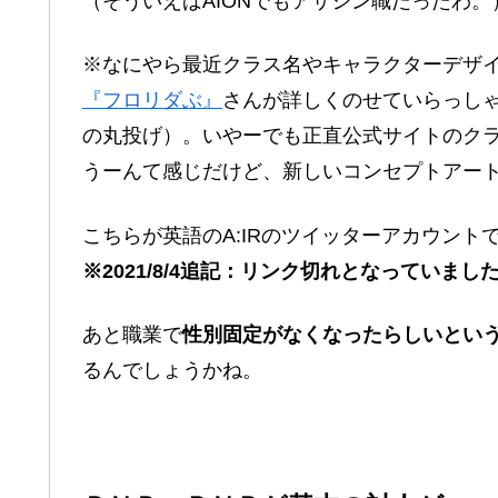
（そういえばAIONでもアサシン職だったわ。
※なにやら最近クラス名やキャラクターデザ
『フロリダぶ』
さんが詳しくのせていらっし
の丸投げ）。いやーでも正直公式サイトのクラ
うーんて感じだけど、新しいコンセプトアー
こちらが英語のA:IRのツイッターアカウン
※2021/8/4追記：リンク切れとなっていま
あと職業で
性別固定がなくなったらしいとい
るんでしょうかね。